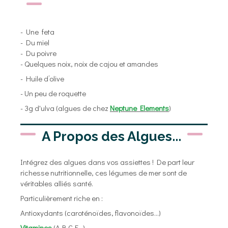
- Une feta
- Du miel
- Du poivre
- Quelques noix, noix de cajou et amandes
- Huile d’olive
- Un peu de roquette
- 3g d'ulva (algues de chez
Neptune Elements
)
A Propos des Algues...
Intégrez des algues dans vos assiettes ! De part leur
richesse nutritionnelle, ces légumes de mer sont de
véritables alliés santé.
Particulièrement riche en :
Antioxydants (caroténoïdes, flavonoïdes...)
Vitamines
(A,B,C,E...)