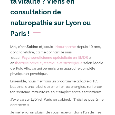
ta vitalité ? Viens en
consultation de
naturopathie sur Lyon ou
Paris !
Moi, c'est
Sabine et je suis
Naturopathe
depuis 10 ans,
donc la vitalité, ca me connait !Je suis
aussi
Psychopraticienne spécialisée en EMDR
et
en
thérapie brève systémique et stratégique
selon l'école
de Palo Alto, ce qui permets une approche complète
physique et psychique.
Ensemble, nous mettrons un programme adapté à TES
besoins, dans le but de remonter tes energies, renforcer
ton système immunitaire, tout simplement te sentir mieux !
J'exerce sur
Lyon
et Paris en cabinet, N'hésitez pas à me
contacter :)
Je me ferrai un plaisir de vous recevoir dans l'un de mes