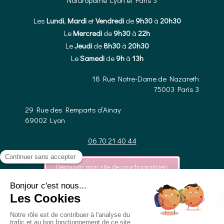
Les
Lundi
,
Mardi
et
Vendredi
de
9h30
à
20h30
Le
Mercredi
de
9h30
à
22h
Le
Jeudi
de
8h30
à
20h30
Le
Samedi
de
9h
à
13h
18 Rue Notre-Dame de Nazareth
75003
Paris 3
29 Rue des Remparts d’Ainay
69002
Lyon
06 70 21 40 44
Découvrir mon site de psychopraticien
Plan du site
Prise de rendez-vous en ligne
Mentions légales