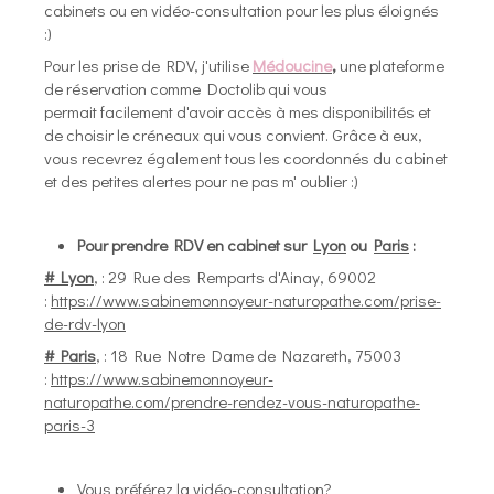
cabinets ou en vidéo-consultation pour les plus éloignés
:)
Pour les prise de RDV, j'utilise
Médoucine
,
une plateforme
de réservation comme Doctolib qui vous
permait facilement d'avoir accès à mes disponibilités et
de choisir le créneaux qui vous convient. Grâce à eux,
vous recevrez également tous les coordonnés du cabinet
et des petites alertes pour ne pas m' oublier :)
Pour prendre RDV en cabinet sur
Lyon
ou
Paris
:
# Lyon
, : 29 Rue des Remparts d'Ainay, 69002
:
https://www.sabinemonnoyeur-naturopathe.com/prise-
de-rdv-lyon
# Paris
, : 18 Rue Notre Dame de Nazareth, 75003
:
https://www.sabinemonnoyeur-
naturopathe.com/prendre-rendez-vous-naturopathe-
paris-3
Vous préférez la vidéo-consultation?