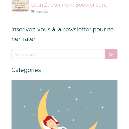
Lyon 2 : Comment Booster son
Système Immunitaire
Agenda
Inscrivez-vous à la newsletter pour ne
rien rater
Votre email
Catégories