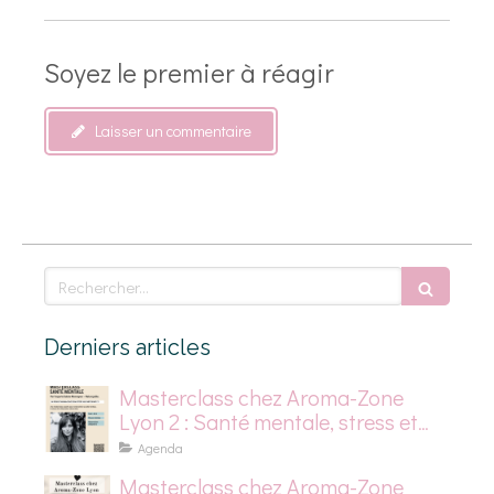
Soyez le premier à réagir
Laisser un commentaire
Rechercher
Derniers articles
Masterclass chez Aroma-Zone
Lyon 2 : Santé mentale, stress et
dépression saisonnière
Agenda
Masterclass chez Aroma-Zone