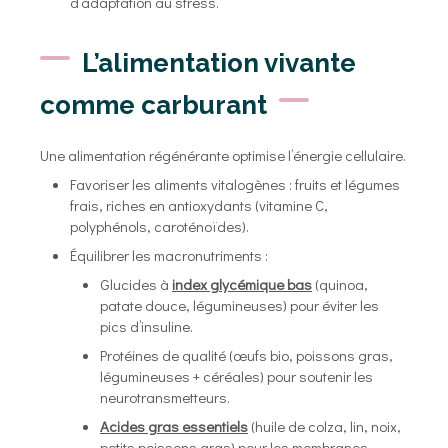
d’adaptation au stress.
L’alimentation vivante
comme carburant
Une alimentation régénérante optimise l’énergie cellulaire.
Favoriser les aliments vitalogènes : fruits et légumes
frais, riches en antioxydants (vitamine C,
polyphénols, caroténoïdes).
Équilibrer les macronutriments :
Glucides à
index glycémique bas
(quinoa,
patate douce, légumineuses) pour éviter les
pics d’insuline.
Protéines de qualité (œufs bio, poissons gras,
légumineuses + céréales) pour soutenir les
neurotransmetteurs.
Acides gras essentiels
(huile de colza, lin, noix,
petits poissons gras) pour les membranes