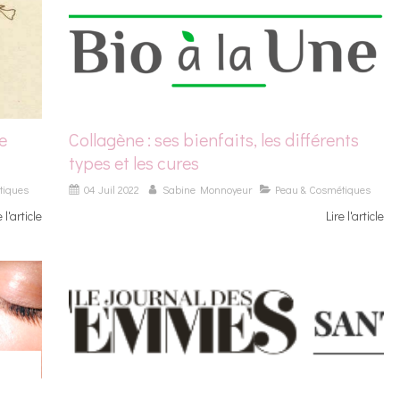
e
Collagène : ses bienfaits, les différents
types et les cures
tiques
04 Juil 2022
Sabine Monnoyeur
Peau & Cosmétiques
e l'article
Lire l'article