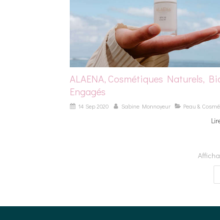
ALAENA, Cosmétiques Naturels, Bi
Engagés
14 Sep 2020
Sabine Monnoyeur
Peau & Cosmé
Lir
Afficha