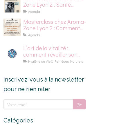
Zone Lyon 2 : Santé
mentale, stress et
Agenda
dépression saisonnière
Masterclass chez Aroma-
Zone Lyon 2 : Comment
Booster son Système
Agenda
Immunitaire
L’art de la vitalité :
comment réveiller son
énergie naturellement
Hygiène de Vie & Remèdes Naturels
Inscrivez-vous à la newsletter
pour ne rien rater
Votre email
Catégories