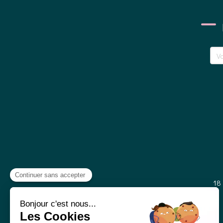
Votr
18