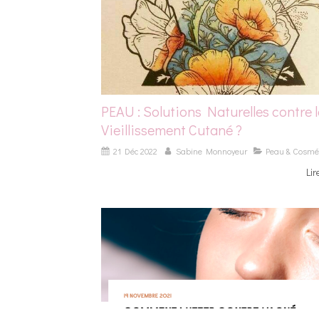
PEAU : Solutions Naturelles contre l
Vieillissement Cutané ?
21 Déc 2022
Sabine Monnoyeur
Peau & Cosmé
Lir