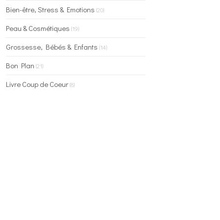
Bien-être, Stress & Emotions
(20)
Peau & Cosmétiques
(19)
Grossesse, Bébés & Enfants
(14)
Bon Plan
(21)
Livre Coup de Coeur
(8)