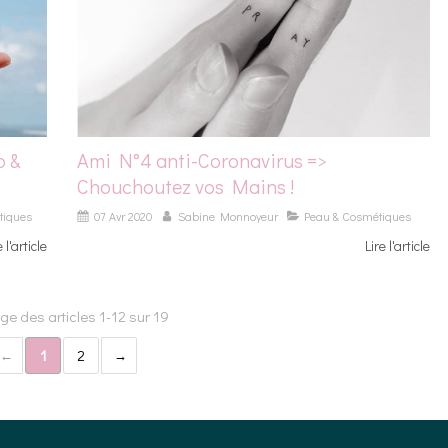
o &
Ami N°4 anti-Coronavirus =>
Chouchoutez vos Mains !
tiques
07 Avr 2020
Sabine Monnoyeur
Peau & Cosmétiques
e l'article
Lire l'article
ge des articles 1-12 sur 19
1
2