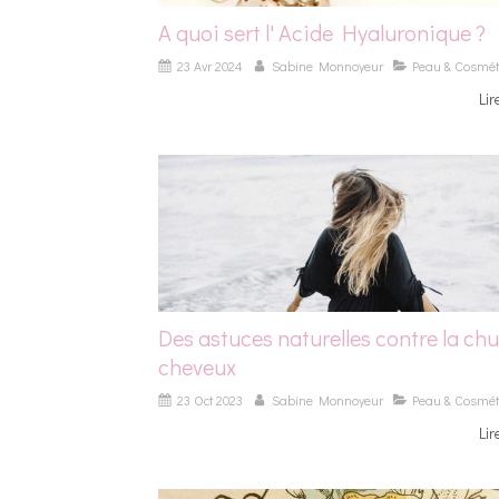
A quoi sert l' Acide Hyaluronique ?
23 Avr 2024
Sabine Monnoyeur
Peau & Cosmét
Lir
Des astuces naturelles contre la chu
cheveux
23 Oct 2023
Sabine Monnoyeur
Peau & Cosmét
Lir