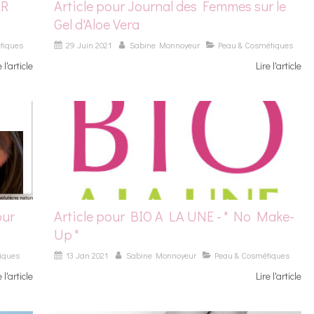
ER
Article pour Journal des Femmes sur le
Gel d'Aloe Vera
tiques
29 Juin 2021
Sabine Monnoyeur
Peau & Cosmétiques
e l'article
Lire l'article
our
Article pour BIO A LA UNE - " No Make-
Up "
iques
13 Jan 2021
Sabine Monnoyeur
Peau & Cosmétiques
e l'article
Lire l'article