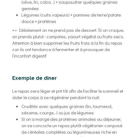
(olive, lin, colza…) + saupoudrer quelques graines
germées
Légumes (cuits vapeurs) + pommes de terre/patate
douce + protéines
=> Idéalement on ne prend pas de dessert. Si on craque,
on prends plutot : compotes, yaourt végétal ou fruits secs.
Attention à bien supprimer les fruits frais à la fin du repas
car ils ont tendance à fermenter et à provoquer de
l’inconfort digestif
Exemple de diner
Le repas sera léger et prit tôt afin de faciliter le sommeil et
aider le corps à se régénérer pendant la nuit.
Crudités avec quelques graines (lin, tournesol,
sésame, courge…) ou jus de légumes
Si on a mangé des protéines animales au déjeuner,
on se concocte un repas plutôt végétarien composé
de céréales complètes ou légumineuses riche en