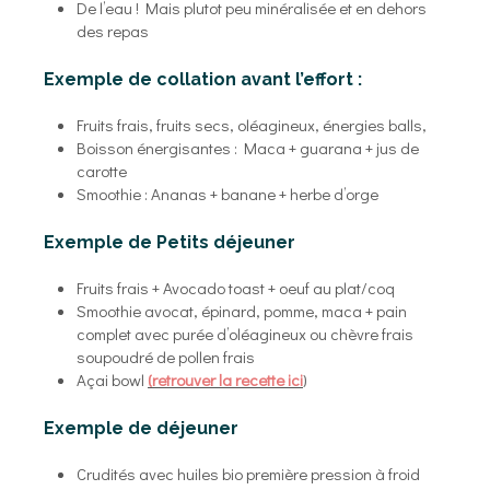
De l’eau ! Mais plutot peu minéralisée et en dehors
des repas
Exemple de collation avant l’effort :
Fruits frais, fruits secs, oléagineux, énergies balls,
Boisson énergisantes : Maca + guarana + jus de
carotte
Smoothie : Ananas + banane + herbe d’orge
Exemple de Petits déjeuner
Fruits frais + Avocado toast + oeuf au plat/coq
Smoothie avocat, épinard, pomme, maca + pain
complet avec purée d’oléagineux ou chèvre frais
soupoudré de pollen frais
Açai bowl
(retrouver la recette ici
)
Exemple de déjeuner
Crudités avec huiles bio première pression à froid