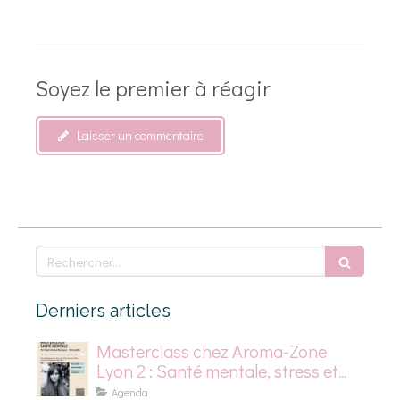
Soyez le premier à réagir
Laisser un commentaire
Rechercher
Derniers articles
Masterclass chez Aroma-Zone
Lyon 2 : Santé mentale, stress et
dépression saisonnière
Agenda