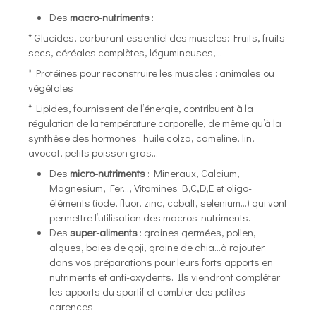
Des
macro-nutriments
:
* Glucides, carburant essentiel des muscles: Fruits, fruits
secs, céréales complètes, légumineuses,…
* Protéines pour reconstruire les muscles : animales ou
végétales
* Lipides, fournissent de l’énergie, contribuent à la
régulation de la température corporelle, de même qu’à la
synthèse des hormones : huile colza, cameline, lin,
avocat, petits poisson gras…
Des
micro-nutriments
: Mineraux, Calcium,
Magnesium, Fer..., Vitamines B,C,D,E et oligo-
éléments (iode, fluor, zinc, cobalt, selenium…) qui vont
permettre l’utilisation des macros-nutriments.
Des
super-aliments
: graines germées, pollen,
algues, baies de goji, graine de chia…à rajouter
dans vos préparations pour leurs forts apports en
nutriments et anti-oxydents. Ils viendront compléter
les apports du sportif et combler des petites
carences