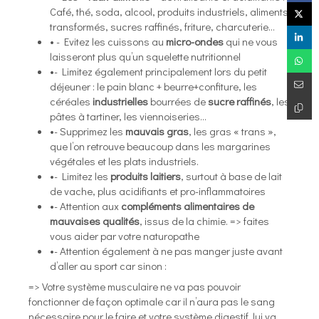
Café, thé, soda, alcool, produits industriels, aliments
transformés, sucres raffinés, friture, charcuterie…
• - Evitez les cuissons au
micro-ondes
qui ne vous
laisseront plus qu’un squelette nutritionnel
•- Limitez également principalement lors du petit
déjeuner : le pain blanc + beurre+confiture, les
céréales
industrielles
bourrées de
sucre
raffinés
, les
pâtes à tartiner, les viennoiseries…
•- Supprimez les
mauvais gras
, les gras « trans »,
que l’on retrouve beaucoup dans les margarines
végétales et les plats industriels.
•- Limitez les
produits laitiers
, surtout à base de lait
de vache, plus acidifiants et pro-inflammatoires
•- Attention aux
compléments alimentaires de
mauvaises qualités
, issus de la chimie. => faites
vous aider par votre naturopathe
•- Attention également à ne pas manger juste avant
d’aller au sport car sinon :
=> Votre système musculaire ne va pas pouvoir
fonctionner de façon optimale car il n’aura pas le sang
nécessaire pour le faire et votre système digestif, lui va