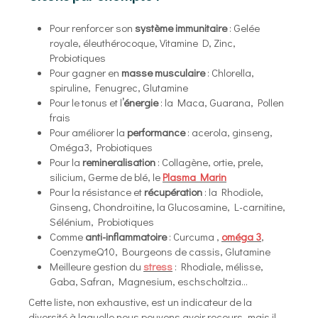
Pour renforcer son
système immunitaire
: Gelée
royale, éleuthérocoque, Vitamine D, Zinc,
Probiotiques
Pour gagner en
masse musculaire
: Chlorella,
spiruline, Fenugrec, Glutamine
Pour le tonus et l
’énergie
: la Maca, Guarana, Pollen
frais
Pour améliorer la
performance
: acerola, ginseng,
Oméga3, Probiotiques
Pour la
remineralisation
: Collagène, ortie, prele,
silicium, Germe de blé, le
Plasma Marin
Pour la résistance et
récupération
: la Rhodiole,
Ginseng, Chondroïtine, la Glucosamine, L-carnitine,
Sélénium, Probiotiques
Comme
anti-inflammatoire
: Curcuma ,
oméga 3
,
CoenzymeQ10, Bourgeons de cassis, Glutamine
Meilleure gestion du
stress
: Rhodiale, mélisse,
Gaba, Safran, Magnesium, eschscholtzia…
Cette liste, non exhaustive, est un indicateur de la
diversité à laquelle nous pouvons avoir recours, mais il