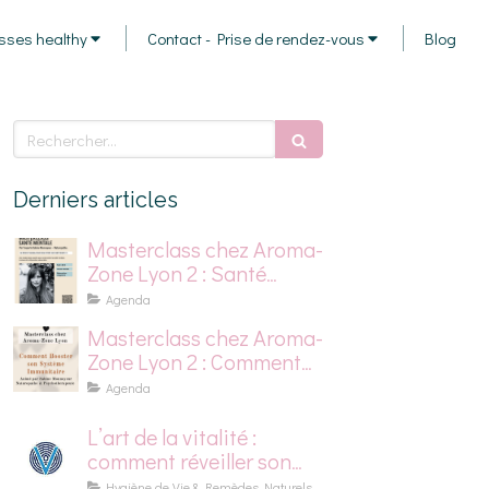
sses healthy
Contact - Prise de rendez-vous
Blog
Rechercher
Derniers articles
Masterclass chez Aroma-
Zone Lyon 2 : Santé
mentale, stress et
Agenda
dépression saisonnière
Masterclass chez Aroma-
Zone Lyon 2 : Comment
Booster son Système
Agenda
Immunitaire
L’art de la vitalité :
comment réveiller son
énergie naturellement
Hygiène de Vie & Remèdes Naturels