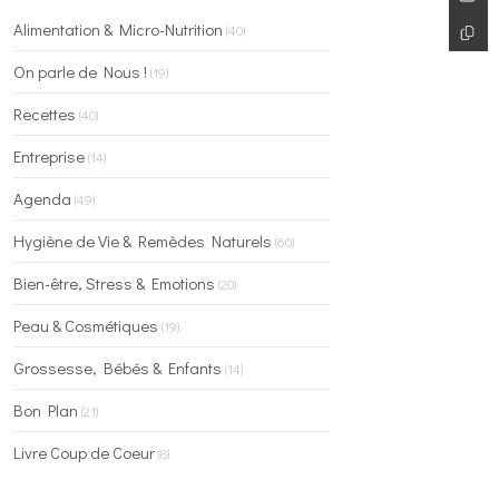
Alimentation & Micro-Nutrition
(40)
On parle de Nous !
(19)
Recettes
(40)
Entreprise
(14)
Agenda
(49)
Hygiène de Vie & Remèdes Naturels
(60)
Bien-être, Stress & Emotions
(20)
Peau & Cosmétiques
(19)
Grossesse, Bébés & Enfants
(14)
Bon Plan
(21)
Livre Coup de Coeur
(8)