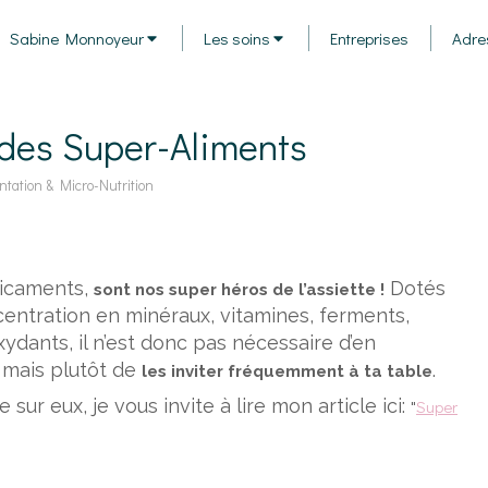
Sabine Monnoyeur
Les soins
Entreprises
Adre
 des Super-Aliments
ntation & Micro-Nutrition
licaments,
Dotés
sont nos super héros de l’assiette !
centration en minéraux, vitamines, ferments,
ydants, il n’est donc pas nécessaire d’en
 mais plutôt de
.
les inviter fréquemment à ta table
 sur eux, je vous invite à lire mon article ici:
"
Super