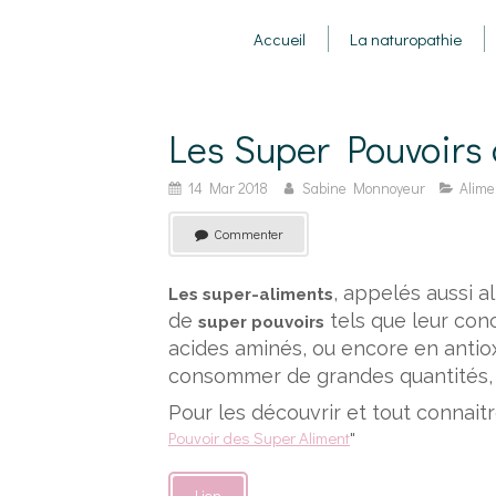
Accueil
La naturopathie
Les Super Pouvoirs
14 Mar 2018
Sabine Monnoyeur
Alime
Commenter
, appelés aussi a
Les super-aliments
de
tels que leur con
super pouvoirs
acides aminés, ou encore en antiox
consommer de grandes quantités,
Pour les découvrir et tout connaitre
Pouvoir des Super Aliment
"
Lien