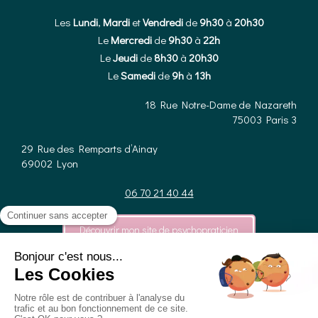
Les
Lundi
,
Mardi
et
Vendredi
de
9h30
à
20h30
Le
Mercredi
de
9h30
à
22h
Le
Jeudi
de
8h30
à
20h30
Le
Samedi
de
9h
à
13h
18 Rue Notre-Dame de Nazareth
75003
Paris 3
29 Rue des Remparts d’Ainay
69002
Lyon
06 70 21 40 44
Découvrir mon site de psychopraticien
Plan du site
Prise de rendez-vous en ligne
Mentions légales
JE PRENDS