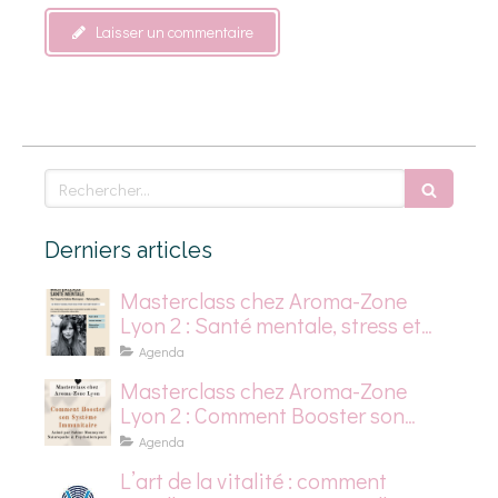
Laisser un commentaire
Rechercher
Derniers articles
Masterclass chez Aroma-Zone
Lyon 2 : Santé mentale, stress et
dépression saisonnière
Agenda
Masterclass chez Aroma-Zone
Lyon 2 : Comment Booster son
Système Immunitaire
Agenda
L’art de la vitalité : comment