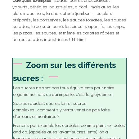
yaourts, céréales industrielles, alcool …mais aussi les
plats industriels, la charcuterie (jambon..., les plats
préparés, les conserves, les sauces tomates, les sauces
salades, le poisson pané, les biscuits apéritifs, les chips,
les pizzas, les soupes, et même les carottes râpées et
autres salades industrielles ! Et Bim !
Zoom sur les différents
sucres :
Les sucres ne sont pas tous équivalents pour notre
organisme mais ce qui importe, c'est la gluycémie !
Sucres rapides, sucres lents, sucres
complexes...comment s'y retrouver et ne pas faire
d'erreurs alimentaires ?
Prenons par exemple les céréales comme pain, riz, pâtes
and co. (appelés aussi avant sucres lents). on a
longtemps cru qu'ils avaient une digestion plus lente et