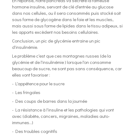
En réponse, notre pancréas va sécrété la fameuse
hormone insuline, servant de clé d'entrée au glucose
dans nos cellules, ou il sera consommés puis stocké soit
sous forme de glycogène dans le foie et les muscles,
mais aussi sous forme de lipides dans le tissu adipeux, si
les apports excèdent nos besoins cellulaires.
Conclusion, un pic de glycémie entraine un pic
d'insulinémie.
Le problème c'est que ces montagnes russes (de la
glycémie et de l'insulinémie ) lorsque l'on consomme
beaucoup de sucre, ne sont pas sans conséquence, car
elles vont favoriser :
- L'appétence pour le sucre
- Les fringales
- Des coups de barres dans la journée
- La résistance à l'insuline et les pathologies qui vont
avec (diabète, cancers, migraines, maladies auto-
immunes...)
- Des troubles cognitifs