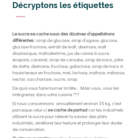
Décryptons les étiquettes
Le sucre se cache sous des dizaines d’appellations
différentes :
sirop de glucose, sirop d’agave, glucose,
glucose-fructose, extrait de malt, dextrose, malt
diastasique, maltodextrine, jus de canne à sucre
évaporé, caramel, sirop de caroube, sirop de maïs, pâte
de datte, dextrane, fructose, galactose, sirop de maïs à
haute teneur en fructose, miel, lactose, maltose, mélasse,
nectar, saccharose, sucre, sirop.
De quoi vous faire tourner la tête... Mais vous, vous les
intérgreriez dans votre cuisine ???
Si nous consommons annuellement environ 35 kg, c'est
parceque celui-ci
se cache de partout
car les industriels
utilisent le sucre pour relever la saveur des plats
industriels, améliorer leur texture et prolonger leur durée
de conservation.
Quelques exemples :
sodas, barres chocolatées,