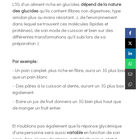
L'IG d'un aliment riche en glucides
dépend de la nature
des glucides
qu'ils contient (fibres non digestives, type
amidon plus ou moins résistant...), de l'environnement
dans lequel se trouvent ces molécules (lipides et
protéines), de son mode de cuisson et bien sur des
différentes transformations qu'il subi lors de sa
préparation :)
Par exemple :
- Un pain complet, plus riche en fibre, aura un IG plus bas
que un pain blanc
- Des pâtes à la cuisson al dente, auront un IG plus bas
également.
- Boire un jus de fruit donnera un IG bien plus haut que
de manger un fruit entier.
Et n'oublions pas également que la réponse glycémique
d'une personne sera aussi
variable
en fonction de son
sexe, âge, niveau de stress, activité physique, statut