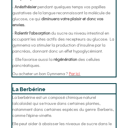
-
Anésthésier
pendant quelques temps vos papilles
gustatives de la langue reconnaissant la molécule de
glucose, ce qui
diminuera votre plaisir et donc vos
envies.
-
Ralentir l'absorption
du sucre au niveau intestinal en
occupant les sites actifs des recepteurs au glucose. La
gymnema va stimuler la production d'insuline par la
pancréas, donnant donc un effet hypoglycémiant.
- Elle favorise aussi la
régénération
des cellules
pancréatiques.
Ou acheter un bon Gymnema ?
Par ici
La Berbérine
La berbérine est un composé chimique naturel
(alcaloide) qui se trouve dans certaines plantes,
notamment dans certaines espèces du genre Berberis,
comme l'épine-vinette.
Elle peut aider à abaisser les niveaux de sucre dans le