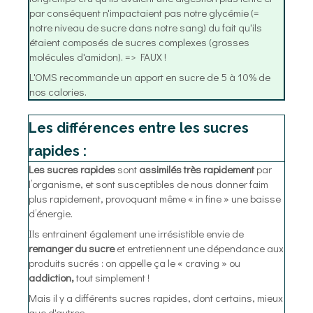
par conséquent n'impactaient pas notre glycémie (=
notre niveau de sucre dans notre sang) du fait qu'ils
étaient composés de sucres complexes (grosses
molécules d'amidon). => FAUX !
L'OMS recommande un apport en sucre de 5 à 10% de
nos calories.
Les différences entre les sucres
rapides :
Les sucres rapides
sont
assimilés très rapidement
par
l’organisme, et sont susceptibles de nous donner faim
plus rapidement, provoquant même « in fine » une baisse
d’énergie.
Ils entrainent également une irrésistible envie de
remanger du sucre
et entretiennent une dépendance aux
produits sucrés : on appelle ça le « craving » ou
addiction,
tout simplement !
Mais il y a différents sucres rapides, dont certains, mieux
que d'autres...