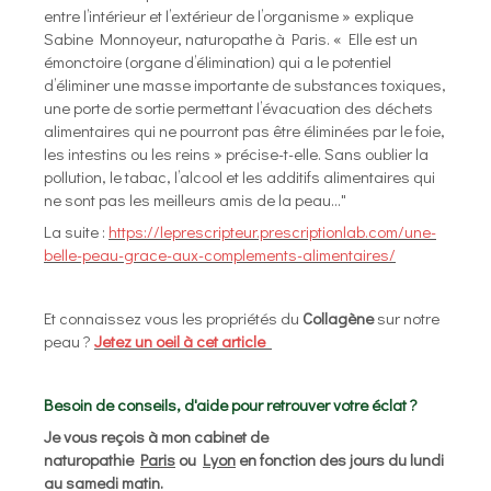
entre l’intérieur et l’extérieur de l’organisme » explique
Sabine Monnoyeur, naturopathe à Paris. « Elle est un
émonctoire (organe d’élimination) qui a le potentiel
d’éliminer une masse importante de substances toxiques,
une porte de sortie permettant l’évacuation des déchets
alimentaires qui ne pourront pas être éliminées par le foie,
les intestins ou les reins » précise-t-elle. Sans oublier la
pollution, le tabac, l’alcool et les additifs alimentaires qui
ne sont pas les meilleurs amis de la peau..."
La suite :
https://leprescripteur.prescriptionlab.com/une-
belle-peau-grace-aux-complements-alimentaires/
Et connaissez vous les propriétés du
Collagène
sur notre
peau ?
Jetez un oeil à cet article
Besoin de conseils, d'aide pour retrouver votre éclat ?
Je vous reçois à mon cabinet de
naturopathie
Paris
ou
Lyon
en fonction des jours du lundi
au samedi matin.