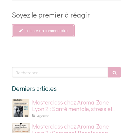
Soyez le premier à réagir
Laisser un commentaire
Rechercher
Derniers articles
Masterclass chez Aroma-Zone
Lyon 2 : Santé mentale, stress et
dépression saisonnière
Agenda
Masterclass chez Aroma-Zone
Lyon 2 : Comment Booster son