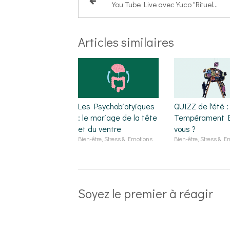
You Tube Live avec Yuco "Rituels pour améliorer votre Sommeil"
Articles similaires
Les Psychobiotyiques
QUIZZ de l'été :
: le mariage de la tête
Tempérament E
et du ventre
vous ?
Bien-être, Stress & Emotions
Bien-être, Stress & E
Soyez le premier à réagir