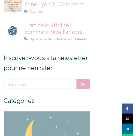
Zone Lyon 2 : Comment
Booster son Système
Agenda
Immunitaire
L’art de la vitalité :
comment réveiller son
énergie naturellement
Hygiène de Vie & Remèdes Naturels
Inscrivez-vous à la newsletter
pour ne rien rater
Votre email
Catégories