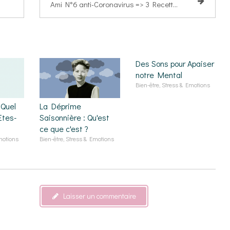
Ami N°6 anti-Coronavirus => 3 Recettes anti-blues !
Des Sons pour Apaiser
notre Mental
Bien-être, Stress & Emotions
 Quel
La Déprime
tes-
Saisonnière : Qu'est
ce que c'est ?
motions
Bien-être, Stress & Emotions
Laisser un commentaire