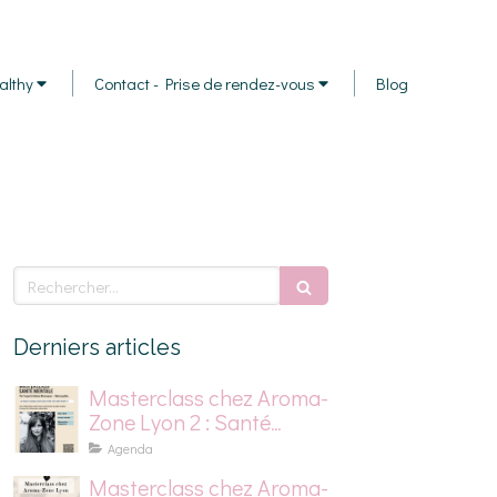
althy
Contact - Prise de rendez-vous
Blog
Rechercher
Derniers articles
Masterclass chez Aroma-
Zone Lyon 2 : Santé
mentale, stress et
Agenda
dépression saisonnière
Masterclass chez Aroma-