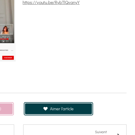
https://youtu.be/RybTlQvanyY
)
Aimer l'article
Suivant