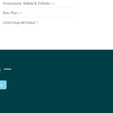
Grossesse, Bébés & Enfants
(14)
Bon Plan
(21)
Livre Coup de Coeur
(8)
!