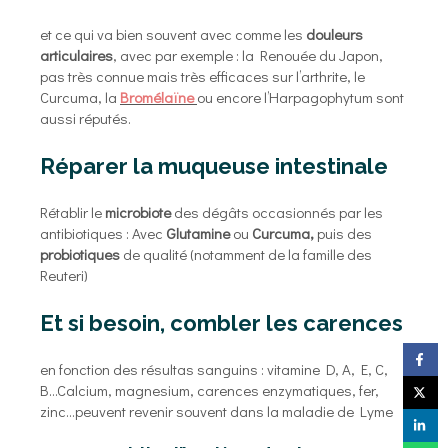
et ce qui va bien souvent avec comme les
douleurs
articulaires
, avec par exemple : la Renouée du Japon,
pas très connue mais très efficaces sur l’arthrite, le
Curcuma, la
Bromélaïne
ou encore l’Harpagophytum sont
aussi réputés.
Réparer la muqueuse intestinale
Rétablir le
microbiote
des dégâts occasionnés par les
antibiotiques : Avec
Glutamine
ou
Curcuma,
puis des
probiotiques
de qualité (notamment de la famille des
Reuteri)
Et si besoin, combler les carences
en fonction des résultas sanguins : vitamine D, A, E, C,
B…Calcium, magnesium, carences enzymatiques, fer,
zinc…peuvent revenir souvent dans la maladie de Lyme