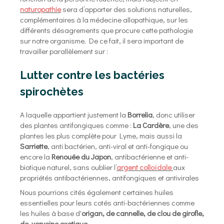
naturopathie
sera d’apporter des solutions naturelles,
complémentaires à la médecine allopathique, sur les
différents désagrements que procure cette pathologie
sur notre organisme. De ce fait, il sera important de
travailler parallèlement sur :
Lutter contre les bactéries
spirochètes
A laquelle appartient justement la
Borrelia
, donc utiliser
des plantes antifongiques comme :
La Cardère
, une des
plantes les plus complète pour Lyme, mais aussi la
Sarriette
, anti bactérien, anti-viral et anti-fongique ou
encore la
Renouée du Japon
, antibactérienne et anti-
biotique naturel, sans oublier l’
argent colloïdale
aux
propriétés antibactériennes, antifongiques et antivirales
Nous pourrions cités également certaines huiles
essentielles pour leurs cotés anti-bactériennes comme
les huiles à base d'
origan, de cannelle, de clou de girofle,
de verveine exotique.