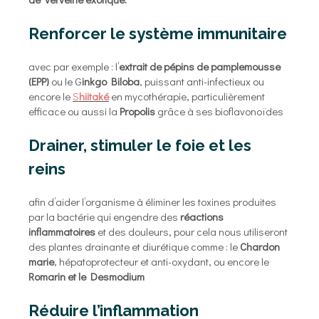
Renforcer le système immunitaire
avec par exemple : l’
extrait de pépins de pamplemousse
(EPP)
ou le G
inkgo Biloba
, puissant anti-infectieux ou
encore le
S
hiitaké
en mycothérapie, particulièrement
efficace ou aussi la
Propolis
grâce à ses bioflavonoïdes
Drainer, stimuler le foie et les
reins
afin d’aider l’organisme à éliminer les toxines produites
par la bactérie qui engendre des
réactions
inflammatoires
et des douleurs, pour cela nous utiliseront
des plantes drainante et diurétique comme : le
Chardon
marie
, hépatoprotecteur et anti-oxydant, ou encore le
Romarin et le Desmodium
Réduire l’inflammation