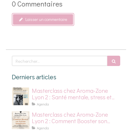
0 Commentaires
Laisser un commentaire
Rechercher
Derniers articles
Masterclass chez Aroma-Zone
Lyon 2 : Santé mentale, stress et
dépression saisonnière
Agenda
Masterclass chez Aroma-Zone
Lyon 2 : Comment Booster son
Système Immunitaire
Agenda