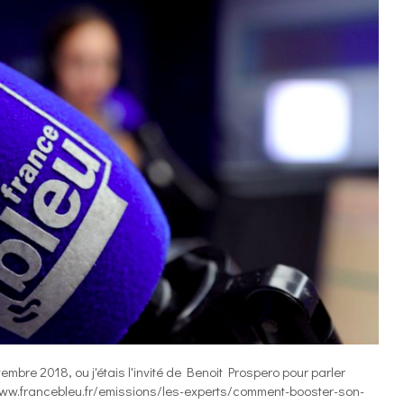
vembre 2018, ou j'étais l'invité de Benoit Prospero pour parler
//www.francebleu.fr/emissions/les-experts/comment-booster-son-