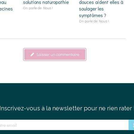
eau
solutions naturopathie
douces aident elles à
ecines
On parle de Nous !
soulager les
symptômes ?
On parle de Nous !
Laisser un commentaire
Inscrivez-vous à la newsletter pour ne rien rater 
e email