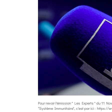
Pour revoir l'émission " Les Experts " du 11 No
"Système Immunitaire", c'est par ici : https: