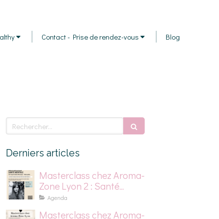
althy
Contact - Prise de rendez-vous
Blog
Rechercher
Derniers articles
Masterclass chez Aroma-
Zone Lyon 2 : Santé
mentale, stress et
Agenda
dépression saisonnière
Masterclass chez Aroma-