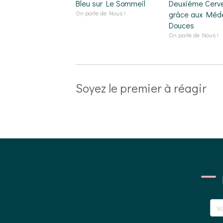
Bleu sur Le Sommeil
Deuxième Cerv
On parle de Nous !
grâce aux Méd
Douces
On parle de Nous !
Soyez le premier à réagir
Votr