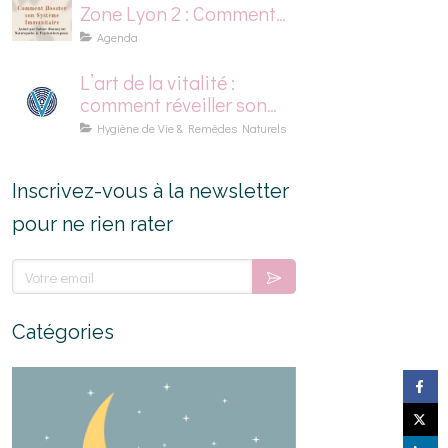
Zone Lyon 2 : Comment
Booster son Système
Agenda
Immunitaire
L’art de la vitalité :
comment réveiller son
énergie naturellement
Hygiène de Vie & Remèdes Naturels
Inscrivez-vous à la newsletter
pour ne rien rater
Votre email
Catégories