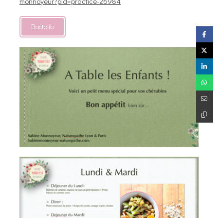
monnoyeur?pid=practice-26984
Doctolib