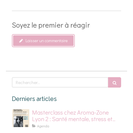
Soyez le premier à réagir
Laisser un commentaire
Rechercher
Derniers articles
Masterclass chez Aroma-Zone
Lyon 2 : Santé mentale, stress et
dépression saisonnière
Agenda