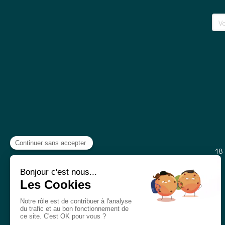
Votr
18