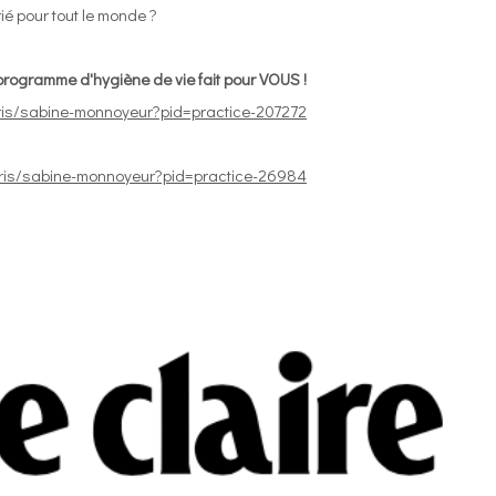
rié pour tout le monde ?
 programme d'hygiène de vie fait pour VOUS !
aris/sabine-monnoyeur?pid=practice-207272
aris/sabine-monnoyeur?pid=practice-26984