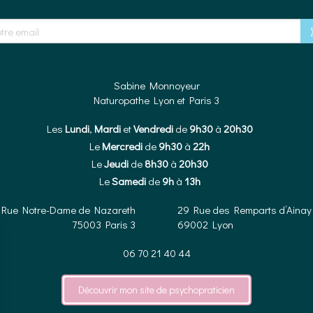
e email
Sabine Monnoyeur
Naturopathe Lyon et Paris 3
Les
Lundi
,
Mardi
et
Vendredi
de
9h30
à
20h30
Le
Mercredi
de
9h30
à
22h
Le
Jeudi
de
8h30
à
20h30
Le
Samedi
de
9h
à
13h
 Rue Notre-Dame de Nazareth
29 Rue des Remparts d’Ainay
75003
Paris 3
69002
Lyon
06 70 21 40 44
Découvrir mon site de psychopraticien