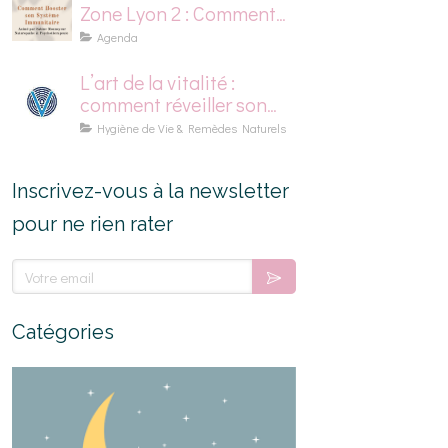
Zone Lyon 2 : Comment
Booster son Système
Agenda
Immunitaire
L’art de la vitalité :
comment réveiller son
énergie naturellement
Hygiène de Vie & Remèdes Naturels
Inscrivez-vous à la newsletter
pour ne rien rater
Votre email
Catégories