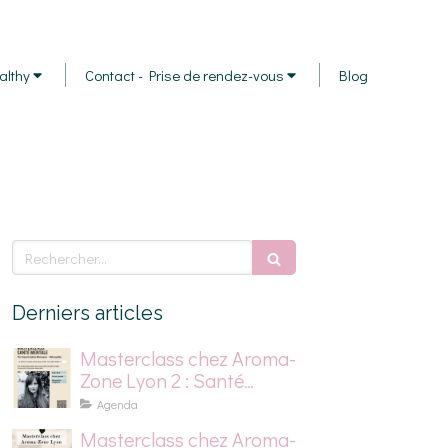
althy
Contact - Prise de rendez-vous
Blog
Rechercher
Derniers articles
Masterclass chez Aroma-
Zone Lyon 2 : Santé
mentale, stress et
Agenda
dépression saisonnière
Masterclass chez Aroma-