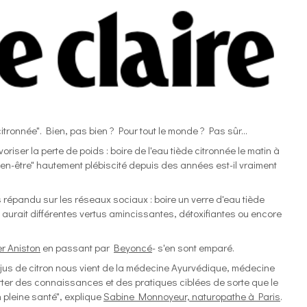
itronnée". Bien, pas bien ? Pour tout le monde ? Pas sûr...
voriser la perte de poids : boire de l'eau tiède citronnée le matin à
en-être" hautement plébiscité depuis des années est-il vraiment
us répandu sur les réseaux sociaux : boire un verre d'eau tiède
xe aurait différentes vertus amincissantes, détoxifiantes ou encore
er Aniston
en passant par
Beyoncé
- s'en sont emparé.
du jus de citron nous vient de la médecine Ayurvédique, médecine
porter des connaissances et des pratiques ciblées de sorte que le
n pleine santé", explique
Sabine Monnoyeur, naturopathe à Paris
.