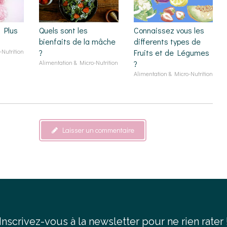
 Plus
Quels sont les
Connaissez vous les
bienfaits de la mâche
differents types de
Nutrition
?
Fruits et de Légumes
Alimentation & Micro-Nutrition
?
Alimentation & Micro-Nutrition
Laisser un commentaire
Inscrivez-vous à la newsletter pour ne rien rater 