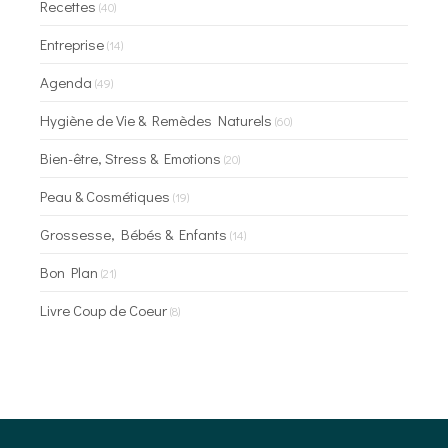
Recettes
(40)
Entreprise
(14)
Agenda
(49)
Hygiène de Vie & Remèdes Naturels
(60)
Bien-être, Stress & Emotions
(20)
Peau & Cosmétiques
(19)
Grossesse, Bébés & Enfants
(14)
Bon Plan
(21)
Livre Coup de Coeur
(8)