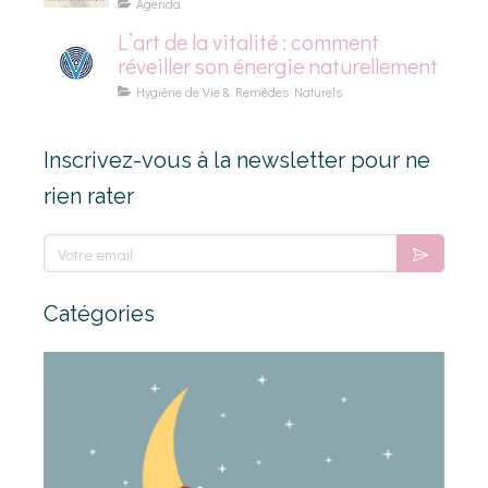
Système Immunitaire
Agenda
L’art de la vitalité : comment
réveiller son énergie naturellement
Hygiène de Vie & Remèdes Naturels
Inscrivez-vous à la newsletter pour ne
rien rater
Votre email
Catégories