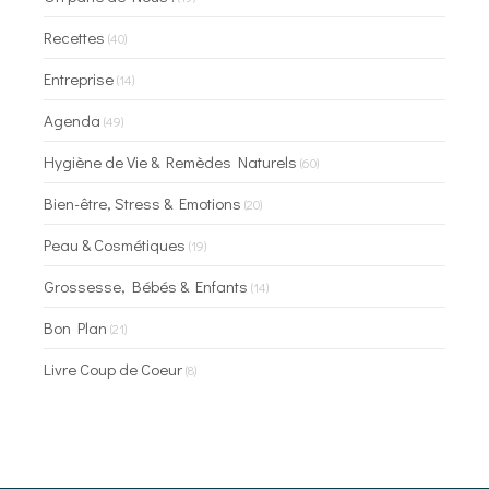
Recettes
(40)
Entreprise
(14)
Agenda
(49)
Hygiène de Vie & Remèdes Naturels
(60)
Bien-être, Stress & Emotions
(20)
Peau & Cosmétiques
(19)
Grossesse, Bébés & Enfants
(14)
Bon Plan
(21)
Livre Coup de Coeur
(8)