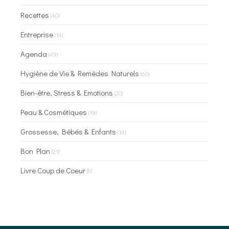
Recettes
(40)
Entreprise
(14)
Agenda
(49)
Hygiène de Vie & Remèdes Naturels
(60)
Bien-être, Stress & Emotions
(20)
Peau & Cosmétiques
(19)
Grossesse, Bébés & Enfants
(14)
Bon Plan
(21)
Livre Coup de Coeur
(8)