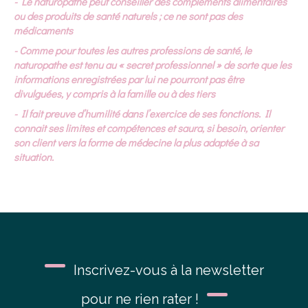
- Le naturopathe peut conseiller des compléments alimentaires
ou des produits de santé naturels ; ce ne sont pas des
médicaments
- Comme pour toutes les autres professions de santé, le
naturopathe est tenu au « secret professionnel » de sorte que les
informations enregistrées par lui ne pourront pas être
divulguées, y compris à la famille ou à des tiers
- Il fait preuve d’humilité dans l’exercice de ses fonctions. Il
connait ses limites et compétences et saura, si besoin, orienter
son client vers la forme de médecine la plus adaptée à sa
situation.
Inscrivez-vous à la newsletter
pour ne rien rater !