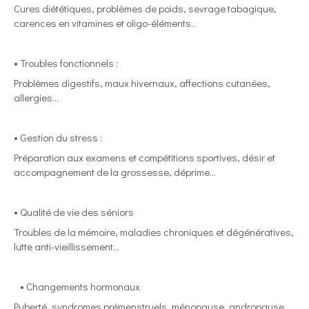
Cures diététiques, problèmes de poids, sevrage tabagique,
carences en vitamines et oligo-éléments..
• Troubles fonctionnels :
Problèmes digestifs, maux hivernaux, affections cutanées,
allergies...
• Gestion du stress :
Préparation aux examens et compétitions sportives, désir et
accompagnement de la grossesse, déprime…
• Qualité de vie des séniors
Troubles de la mémoire, maladies chroniques et dégénératives,
lutte anti-vieillissement...
• Changements hormonaux
Puberté, syndromes prémenstruels, ménopause, andropause...